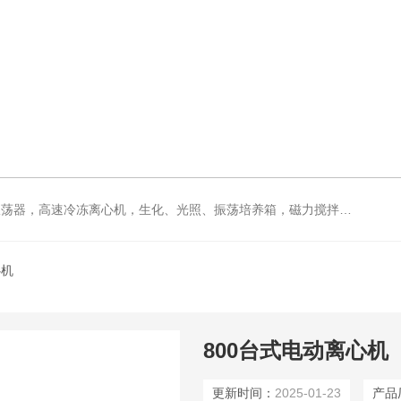
力搅拌器，电动搅拌器，大功率电动搅拌器，强力恒速电动搅拌器，水浴锅，油浴锅，油浴，石英亚沸蒸馏水器，箱式电阻炉，不锈钢真空干燥箱
心机
800台式电动离心机
更新时间：
2025-01-23
产品厂