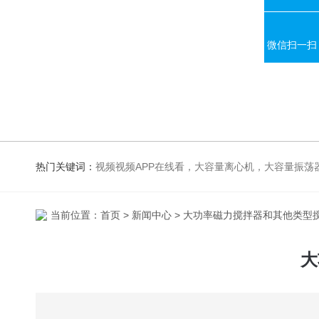
微信扫一扫
热门关键词：
视频视频APP在线看，大容量离心机，大容量振荡器，高速冷冻离心机，生化、光照、振荡培养箱，磁力搅拌器，电
当前位置：
首页
>
新闻中心
> 大功率磁力搅拌器和其他类型
大